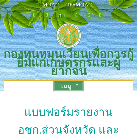
MOAC
OPSMOAC
ก
กองทุนหมุนเวียนเพื่อการกู้
ยืมแก่เกษตรกรและผู้
ยากจน
เมนู
แบบฟอร์มรายงาน
อชก.ส่วนจังหวัด และ