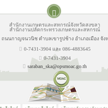
สำนักงานเกษตรและสหกรณ์จังหวัดสงขลา
สำนักงานปลัดกระทรวงเกษตรและสหกรณ์
่ 10 ถนนกาญจนวนิช ตำบลเขารูปช้าง อำเภอเมือง จั
0-7431-3904 และ 086-4883645
0-7431-3904
saraban_ska@opsmoac.go.th