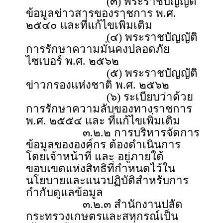
(๓) พระราชบัญญัติ
ข้อมูลข่าวสารของราชการ พ.ศ.
๒๕๔๐ และที่แก้ไขเพิ่มเติม
(๔) พระราชบัญญัติ
การรักษาความมั่นคงปลอดภัย
ไซเบอร์ พ.ศ. ๒๕๖๒
(๕) พระราชบัญญัติ
ข่าวกรองแห่งชาติ พ.ศ. ๒๕๖๒
(๖) ระเบียบว่าด้วย
การรักษาความลับของทางราชการ
พ.ศ. ๒๕๕๔ และ ที่แก้ไขเพิ่มเติม
๓.๒.๒ การบริหารจัดการ
ข้อมูลขององค์กร ต้องดำเนินการ
โดยเจ้าหน้าที่ และ อยู่ภายใต้
ขอบเขตแห่งสิทธิที่กำหนดไว้ใน
นโยบายและแนวปฏิบัติสำหรับการ
กำกับดูแลข้อมูล
๓.๒.๓ สำนักงานปลัด
กระทรวงเกษตรและสหกรณ์เป็น