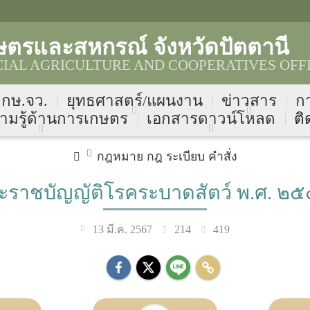
ษตรและสหกรณ์ จังหวัดปัตตานี
CIAL AGRICULTURE AND COOPERATIVES OFF
บ กษ.จว.
ยุทธศาสตร์/แผนงาน
ข่าวสาร
ก
ามรู้ด้านการเกษตร
เอกสารดาวน์โหลด
ติ
กฎหมาย กฎ ระเบียบ คำสั่ง
ะราชบัญญัติโรคระบาดสัตว์ พ.ศ. ๒
214
419
13 มี.ค. 2567