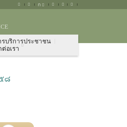
ก
ICE
ารบริการประชาชน
ดต่อเรา
๕๕๘