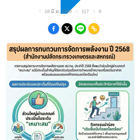
117
0
18 มี.ค. 2569