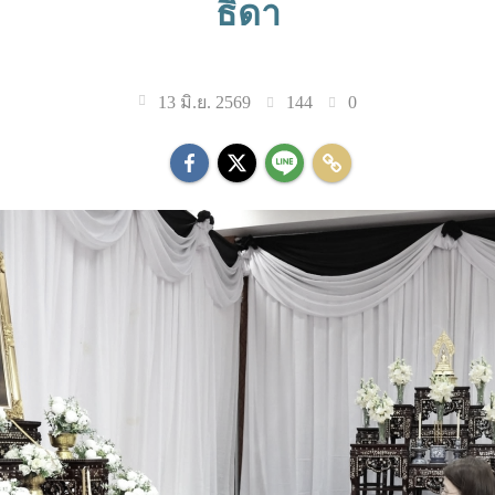
ธิดา
144
0
13 มิ.ย. 2569