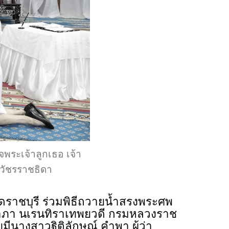
พระเจ้าลูกเธอ เจ้า
าวัชรราชธิดา
ัดราชบุรี ร่วมพิธีถวายน้ำสรงพระศพ
ิยาภา นเรนทิราเทพยวดี กรมหลวงราช
มีนางสาวฐิติลักษณ์ คำพา ผู้ว่า