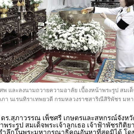
ศพ และลงนามถวายความอาลัย เบื้องหน้าพระรูป สมเด็จ
ยาภา นเรนทิราเทพยวดี กรมหลวงราชสาริณีสิริพัชร มห
 น. ดร.สุภาวรรณ เพ็ชศรี เกษตรและสหกรณ์จังหว
พระรูป สมเด็จพระเจ้าลูกเธอ เจ้าฟ้าพัชรกิต
รำลึกในพระมหากรุณาธิคุณอันหาที่สุดมิได้ โดย