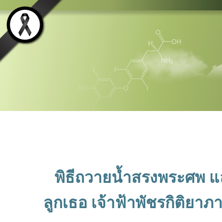
พิธีถวายน้ำสรงพระศพ แ
ลูกเธอ เจ้าฟ้าพัชรกิติยา