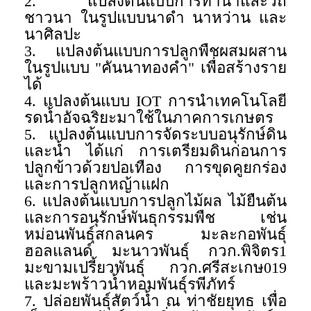
2. แปลงต้นแบบการทำนาและวิถี
ชาวนา ในรูปแบบนาดำ นาหว่าน และ
นาศิลปะ
3. แปลงต้นแบบการปลูกพืชผสมผสาน
ในรูปแบบ "คันนาทองคำ" เพื่อสร้างราย
ได้
4. แปลงต้นแบบ IOT การนำเทคโนโลยี
รดน้ำอัจฉริยะมาใช้ในภาคการเกษตร
5. แปลงต้นแบบการจัดระบบอนุรักษ์ดิน
และน้ำ ได้แก่ การเตรียมดินก่อนการ
ปลูกข้าวด้วยปอเทือง การขุดคูยกร่อง
และการปลูกหญ้าแฝก
6. แปลงต้นแบบการปลูกไม้ผล ไม้ยืนต้น
และการอนุรักษ์พันธุกรรมพืช เช่น
หม่อนพันธุ์สกลนคร มะละกอพันธุ์
ฮอลแลนด์ มะนาวพันธุ์ กวก.พิจิตร1
มะขามเปรี้ยวพันธุ์ กวก.ศรีสะเกษ019
และมะพร้าวน้ำหอมพันธุ์รพีภัทร์
7. ปล่อยพันธุ์สัตว์น้ำ ณ ท่าชัยยุทธ เพื่อ