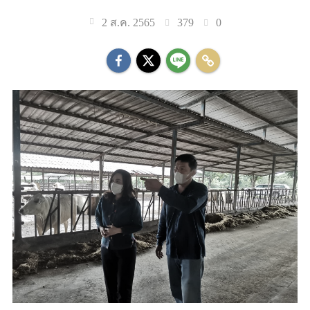
379
0
2 ส.ค. 2565