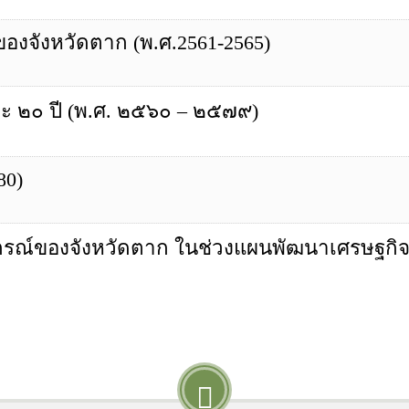
จังหวัดตาก (พ.ศ.2561-2565)
 ๒๐ ปี (พ.ศ. ๒๕๖๐ – ๒๕๗๙)
80)
์ของจังหวัดตาก ในช่วงแผนพัฒนาเศรษฐกิจและ