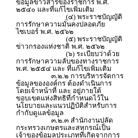
ข้อมูลข่าวสารของราชการ พ.ศ.
๒๕๔๐ และที่แก้ไขเพิ่มเติม
(๔) พระราชบัญญัติ
การรักษาความมั่นคงปลอดภัย
ไซเบอร์ พ.ศ. ๒๕๖๒
(๕) พระราชบัญญัติ
ข่าวกรองแห่งชาติ พ.ศ. ๒๕๖๒
(๖) ระเบียบว่าด้วย
การรักษาความลับของทางราชการ
พ.ศ. ๒๕๕๔ และ ที่แก้ไขเพิ่มเติม
๓.๒.๒ การบริหารจัดการ
ข้อมูลขององค์กร ต้องดำเนินการ
โดยเจ้าหน้าที่ และ อยู่ภายใต้
ขอบเขตแห่งสิทธิที่กำหนดไว้ใน
นโยบายและแนวปฏิบัติสำหรับการ
กำกับดูแลข้อมูล
๓.๒.๓ สำนักงานปลัด
กระทรวงเกษตรและสหกรณ์เป็น
เจ้าของข้อมูลประเภทที่เกิดจากการ