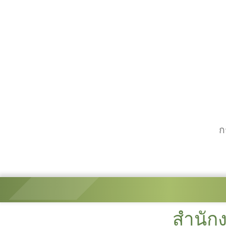
ก
สำนัก