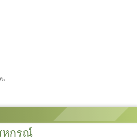
ิน
สหกรณ์