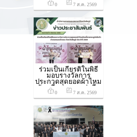
0
76 จังหวัด” ประจำปี
7 ส.ค. 2569
2569 เพื่อร่วมน้อม
รำลึกในพระ
มหากรุณาธิคุณของ
สมเด็จพระนางเจ้าสิริกิ
ติ์ พระบรมราชชนนี
พันปีหลวง เนื่องใน
โอกาสวันเฉลิม
พระชนมพรรษา 12
สิงหาคม 2569
ร่วมเป็นเกียรติในพิธี
มอบรางวัลการ
ประกวดสุดยอดผ้าไหม
มัดหมี่ลายกระธูปกลีบ
0
บัว อำเภอหนองบัวแดง
7 ส.ค. 2569
จังหวัดชัยภูมิ ประจำปี
2569