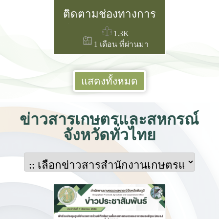
ติดตามช่องทางการ
ก.ค. 69 ถึง วันที่ 3
สื่อสาร เพื่อรับทราบ
ส.ค. 69
1.3K
1 เดือน ที่ผ่านมา
ข่าวสาร ความคืบ
หน้าด้านนโยบาย
แสดงทั้งหมด
และบริการด้าน
รัฐบาลดิจิทัลของ
ข่าวสารเกษตรและสหกรณ์
ประเทศไทย
จังหวัดทั่วไทย