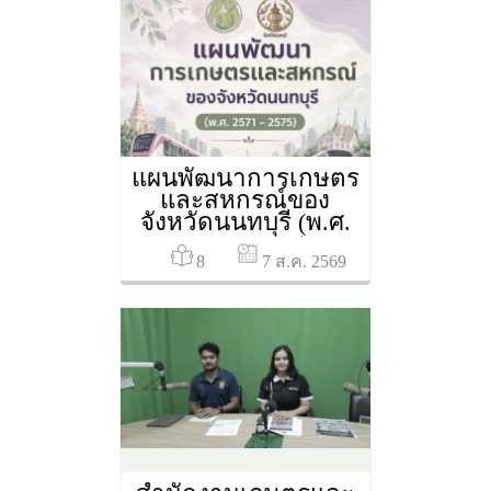
สหกรณ์ (นายบุญญ
กฤช ปิ่นประสงค์)
ประจำปีงบประมาณ
พ.ศ. 2569 รอบที่ 2 ผ่าน
ระบบออนไลน์ Zoom
Meeting
แผนพัฒนาการเกษตร
และสหกรณ์ของ
จังหวัดนนทบุรี (พ.ศ.
2571 - 2575)
8
7 ส.ค. 2569