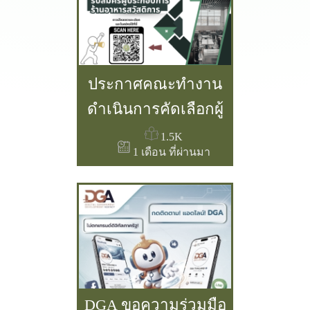
ประกาศคณะทำงาน
ดำเนินการคัดเลือกผู้
ประกอบการร้าน
1.5K
1 เดือน ที่ผ่านมา
อาหารสวัสดิการ ณ
โรงอาหารสวัสดิการ
กระทรวงเกษตรและ
สหกรณ์ ลงวันที่ 3
กรกฎาคม 2569 เรื่อง
ขยายเวลาฯ เปิดรับ
DGA ขอความร่วมมือ
สมัคร ตั้งแต่วันที่ 3