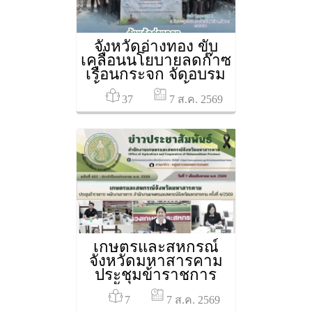
จังหวัดอ่างทอง ขับ
เคลื่อนนโยบายลดก๊าซ
เรือนกระจก จัดอบรม
สร้างเกษตรกรต้นแบบ
37
"การผลิตข้าวคาร์บอน
7 ส.ค. 2569
ต่ำ"
เกษตรและสหกรณ์
จังหวัดมหาสารคาม
ประชุมข้าราชการ
พนักงานราชการ
7
สำนักงานเกษตรและ
7 ส.ค. 2569