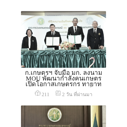
ก.เกษตรฯ จับมือ มก. ลงนาม
MOU พัฒนากำลังคนเกษตร
เปิดโอกาสเกษตรกร ทายาท
เกษตรกร สะสมหน่วยกิต
211
2 วัน ที่ผ่านมา
ต่อยอดสู่ปริญญา