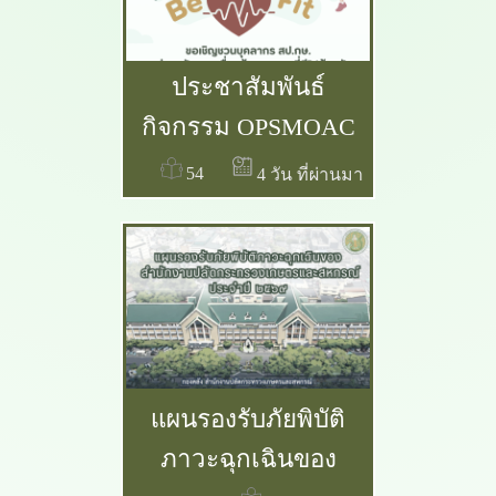
ประชาสัมพันธ์
กิจกรรม OPSMOAC
Be Fit “ขยับกายสร้าง
54
4 วัน ที่ผ่านมา
สุขภาพดี ตามวิถีชาว
สป.กษ.”
แผนรองรับภัยพิบัติ
ภาวะฉุกเฉินของ