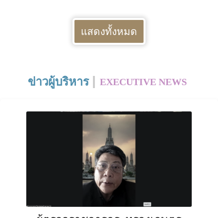
กุมาร เฉลิมพระเกียรติ เนื่อง
ในโอกาสวันเฉลิม
พระชนมพรรษาพระบาท
แสดงทั้งหมด
สมเด็จพระเจ้าอยู่หัว 28
กรกฎาคม 2569 ระดับประเทศ
ข่าวผู้บริหาร
EXECUTIVE NEWS
.
22
07
.
ส.ค.
69